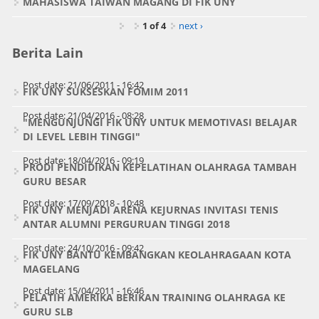
MAHASISWA TAIWAN MAGANG DI FIK UNY
1 of 4
next ›
Berita Lain
Post date:
21/06/2011 - 16:42
FIK UNY SUKSESKAN FOMIM 2011
Post date:
21/04/2016 - 08:28
"MENGUNJUNGI FIK UNY UNTUK MEMOTIVASI BELAJAR
DI LEVEL LEBIH TINGGI"
Post date:
18/04/2016 - 09:19
PRODI PENDIDIKAN KEPELATIHAN OLAHRAGA TAMBAH
GURU BESAR
Post date:
17/09/2018 - 10:48
FIK UNY MENJADI ARENA KEJURNAS INVITASI TENIS
ANTAR ALUMNI PERGURUAN TINGGI 2018
Post date:
24/10/2016 - 09:42
FIK UNY BANTU KEMBANGKAN KEOLAHRAGAAN KOTA
MAGELANG
Post date:
15/04/2011 - 16:46
PELATIH AMERIKA BERIKAN TRAINING OLAHRAGA KE
GURU SLB