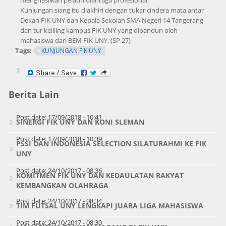
menghasilkan pelatih olahraga profesional.
Kunjungan siang itu diakhiri dengan tukar cindera mata antar
Dekan FIK UNY dan Kepala Sekolah SMA Negeri 14 Tangerang
dan tur keliling kampus FIK UNY yang dipandun oleh
mahasiswa dari BEM FIK UNY. (SP 27)
Tags:
KUNJUNGAN FIK UNY
Berita Lain
Post date:
17/09/2018 - 10:41
SINERGI FIK UNY DAN KONI SLEMAN
Post date:
17/09/2018 - 10:39
PSSI DAN INDONESIA SELECTION SILATURAHMI KE FIK
UNY
Post date:
24/10/2017 - 08:36
KOMITMEN FIK UNY DAN KEDAULATAN RAKYAT
KEMBANGKAN OLAHRAGA
Post date:
24/10/2017 - 08:34
TIM FUTSAL UNY LENGKAPI JUARA LIGA MAHASISWA
Post date:
24/10/2017 - 08:30