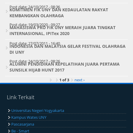
Post date:
24/10/2017 - 08:36
KOMITMEN FIK UNY DAN KEDAULATAN RAKYAT
KEMBANGKAN OLAHRAGA
Post date:
19/03/2020 - 09:27
MAHASISWA PKO FIK UNY MERAIH JUARA TINGKAT
INTERNASIONAL, IPITex 2020
Post date:
27/07/2011 - 16:40
INDONESIA DAN MALAYSIA GELAR FESTIVAL OLAHRAGA
DI UNY
Post date:
24/10/2017 - 08:26
ALUMNI PENDIDIKAN KEPELATIHAN JUARA PERTAMA
SUNSILK HIJAB HUNT 2017
1 of 3
next ›
Link Terkait
Universitas Negeri Yogyakarta
Kampus Wates UNY
Pascasarjana
Be - Smart