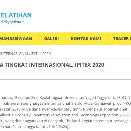
MAHASISWAAN
GALERI
KONTAK KAMI
TRACER 
NTERNASIONAL, IPITex 2020
 TINGKAT INTERNASIONAL, IPITEX 2020
hasiswa Fakultas Ilmu Keolahragaan Universitas Negeri Yogyakarta (FIK UN
mbali meraih penghargaan Internasional melalui Miya Kurniawati prodi PKO
gkatan 2018. Miya dan kawan-kawan satu timnya mengikuti International
tellectual Property, Invention, Innovation and Technology Exposition 2020 (
20) yang diselenggarakan di Bangkok, Thailand. Kegiatan tersebut berlangs
da hari Sabtu hingga Kamis (1-6/2/2020).