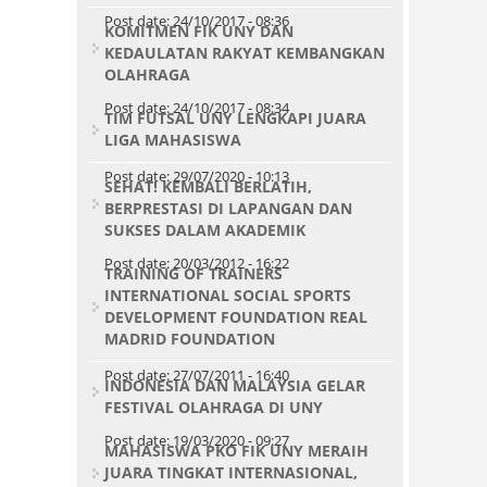
Post date:
24/10/2017 - 08:36
KOMITMEN FIK UNY DAN
KEDAULATAN RAKYAT KEMBANGKAN
OLAHRAGA
Post date:
24/10/2017 - 08:34
TIM FUTSAL UNY LENGKAPI JUARA
LIGA MAHASISWA
Post date:
29/07/2020 - 10:13
SEHAT! KEMBALI BERLATIH,
BERPRESTASI DI LAPANGAN DAN
SUKSES DALAM AKADEMIK
Post date:
20/03/2012 - 16:22
TRAINING OF TRAINERS
INTERNATIONAL SOCIAL SPORTS
DEVELOPMENT FOUNDATION REAL
MADRID FOUNDATION
Post date:
27/07/2011 - 16:40
INDONESIA DAN MALAYSIA GELAR
FESTIVAL OLAHRAGA DI UNY
Post date:
19/03/2020 - 09:27
MAHASISWA PKO FIK UNY MERAIH
JUARA TINGKAT INTERNASIONAL,