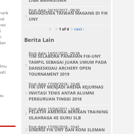
LIGA MAHASISWA
Post date:
24/10/2017 - 08:30
narik
MAHASISWA TAIWAN MAGANG DI FIK
nal
UNY
vasi
1 of 4
next ›
.
i
Berita Lain
 dan
Post date:
14/01/2020 - 09:28
TIM SELABORA PANAHAN FIK-UNY
TAMPIL SEBAGAI JUARA UMUM PADA
Ilmu
DANSESKOAU ARCHERY OPEN
wati
TOURNAMENT 2019
Post date:
17/09/2018 - 10:48
FIK UNY MENJADI ARENA KEJURNAS
INVITASI TENIS ANTAR ALUMNI
au
PERGURUAN TINGGI 2018
Post date:
15/04/2011 - 16:46
PELATIH AMERIKA BERIKAN TRAINING
OLAHRAGA KE GURU SLB
Post date:
17/09/2018 - 10:41
SINERGI FIK UNY DAN KONI SLEMAN