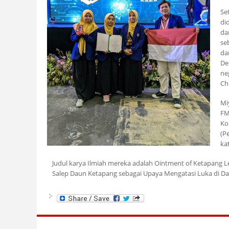
Se
di
da
se
da
De
ne
Ch
Mi
FM
Ko
(P
ka
Judul karya Ilmiah mereka adalah Ointment of Ketapang Le
Salep Daun Ketapang sebagai Upaya Mengatasi Luka di Dal