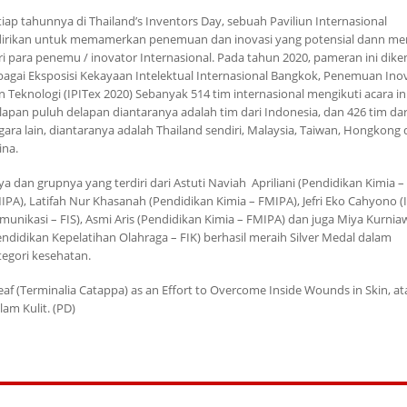
tiap tahunnya di Thailand’s Inventors Day, sebuah Paviliun Internasional
dirikan untuk memamerkan penemuan dan inovasi yang potensial dann me
ri para penemu / inovator Internasional. Pada tahun 2020, pameran ini dike
bagai Eksposisi Kekayaan Intelektual Internasional Bangkok, Penemuan Ino
n Teknologi (IPITex 2020) Sebanyak 514 tim internasional mengikuti acara ini
lapan puluh delapan diantaranya adalah tim dari Indonesia, dan 426 tim dar
gara lain, diantaranya adalah Thailand sendiri, Malaysia, Taiwan, Hongkong
ina.
ya dan grupnya yang terdiri dari Astuti Naviah Apriliani (Pendidikan Kimia –
IPA), Latifah Nur Khasanah (Pendidikan Kimia – FMIPA), Jefri Eko Cahyono (
munikasi – FIS), Asmi Aris (Pendidikan Kimia – FMIPA) dan juga Miya Kurnia
endidikan Kepelatihan Olahraga – FIK) berhasil meraih Silver Medal dalam
tegori kesehatan.
af (Terminalia Catappa) as an Effort to Overcome Inside Wounds in Skin, at
am Kulit. (PD)