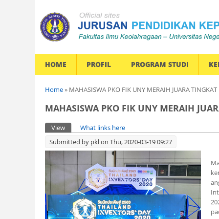
HOME
PROFIL
PROGRAM STUDI
KE
You are here
Home
» MAHASISWA PKO FIK UNY MERAIH JUARA TINGKAT I
MAHASISWA PKO FIK UNY MERAIH JUARA
Primary tabs
View
(active tab)
What links here
Submitted by
pkl
on Thu, 2020-03-19 09:27
Ma
ke
an
In
20
pa