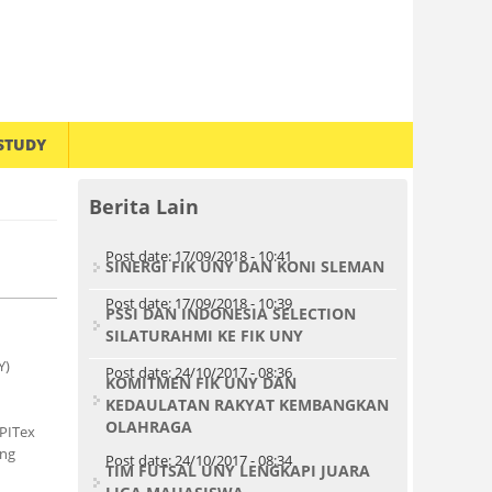
STUDY
Berita Lain
Post date:
17/09/2018 - 10:41
SINERGI FIK UNY DAN KONI SLEMAN
Post date:
17/09/2018 - 10:39
PSSI DAN INDONESIA SELECTION
SILATURAHMI KE FIK UNY
Y)
Post date:
24/10/2017 - 08:36
KOMITMEN FIK UNY DAN
KEDAULATAN RAKYAT KEMBANGKAN
OLAHRAGA
IPITex
ung
Post date:
24/10/2017 - 08:34
TIM FUTSAL UNY LENGKAPI JUARA