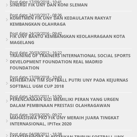
Post date:
17/09/2018 - 10:41
SINERGI FIK UNY DAN KONI SLEMAN
Post date:
24/10/2017 - 08:36
KOMITMEN FIK UNY DAN KEDAULATAN RAKYAT
KEMBANGKAN OLAHRAGA
Post date:
24/10/2016 - 09:42
FIK UNY BANTU KEMBANGKAN KEOLAHRAGAAN KOTA
MAGELANG
Post date:
20/03/2012 - 16:22
TRAINING OF TRAINERS INTERNATIONAL SOCIAL SPORTS
DEVELOPMENT FOUNDATION REAL MADRID
FOUNDATION
Post date:
17/09/2018 - 10:43
KEHEBATAN TIM SOFTBALL PUTRI UNY PADA KEJURNAS
SOFTBALL UGM CUP 2018
Post date:
24/01/2011 - 16:50
PERENCANAAN GIZI MEMILIKI PERAN YANG URGEN
DALAM PEMBINAAN PRESTASI OLAHRAGAWAN
Post date:
19/03/2020 - 09:27
MAHASISWA PKO FIK UNY MERAIH JUARA TINGKAT
INTERNASIONAL, IPITex 2020
Post date:
04/08/2011 - 16:38
SESKEMENPORA RI RESMIKAN TRIBUN SOFTBALL UNY