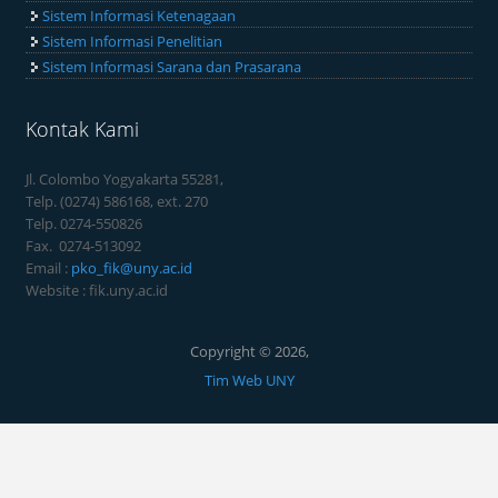
Sistem Informasi Ketenagaan
Sistem Informasi Penelitian
Sistem Informasi Sarana dan Prasarana
Kontak Kami
Jl. Colombo Yogyakarta 55281,
Telp. (0274) 586168, ext. 270
Telp. 0274-550826
Fax. 0274-513092
Email :
pko_fik@uny.ac.id
Website : fik.uny.ac.id
Copyright © 2026,
Tim Web UNY