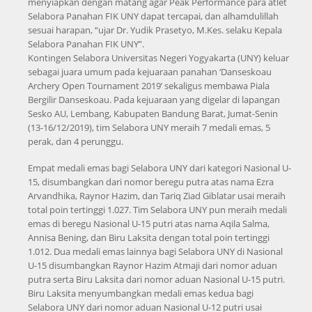
menyiapkan dengan matang agar Peak Performance para atlet
Selabora Panahan FIK UNY dapat tercapai, dan alhamdulillah
sesuai harapan, “ujar Dr. Yudik Prasetyo, M.Kes. selaku Kepala
Selabora Panahan FIK UNY”.
Kontingen Selabora Universitas Negeri Yogyakarta (UNY) keluar
sebagai juara umum pada kejuaraan panahan ‘Danseskoau
Archery Open Tournament 2019’ sekaligus membawa Piala
Bergilir Danseskoau. Pada kejuaraan yang digelar di lapangan
Sesko AU, Lembang, Kabupaten Bandung Barat, Jumat-Senin
(13-16/12/2019), tim Selabora UNY meraih 7 medali emas, 5
perak, dan 4 perunggu.
Empat medali emas bagi Selabora UNY dari kategori Nasional U-
15, disumbangkan dari nomor beregu putra atas nama Ezra
Arvandhika, Raynor Hazim, dan Tariq Ziad Giblatar usai meraih
total poin tertinggi 1.027. Tim Selabora UNY pun meraih medali
emas di beregu Nasional U-15 putri atas nama Aqila Salma,
Annisa Bening, dan Biru Laksita dengan total poin tertinggi
1.012. Dua medali emas lainnya bagi Selabora UNY di Nasional
U-15 disumbangkan Raynor Hazim Atmaji dari nomor aduan
putra serta Biru Laksita dari nomor aduan Nasional U-15 putri.
Biru Laksita menyumbangkan medali emas kedua bagi
Selabora UNY dari nomor aduan Nasional U-12 putri usai