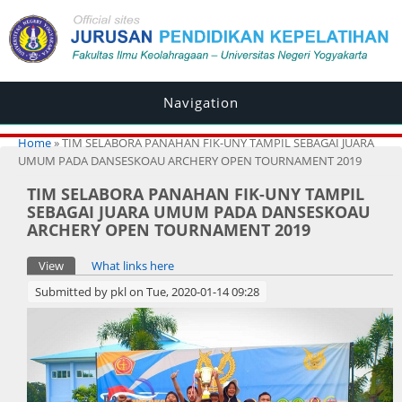
Navigation
You are here
Home
» TIM SELABORA PANAHAN FIK-UNY TAMPIL SEBAGAI JUARA
UMUM PADA DANSESKOAU ARCHERY OPEN TOURNAMENT 2019
TIM SELABORA PANAHAN FIK-UNY TAMPIL
SEBAGAI JUARA UMUM PADA DANSESKOAU
ARCHERY OPEN TOURNAMENT 2019
Primary tabs
View
(active tab)
What links here
Submitted by
pkl
on Tue, 2020-01-14 09:28